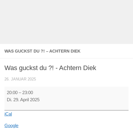
WAS GUCKST DU ?! – ACHTERN DIEK
Was guckst du ?! - Achtern Diek
26. JANUAR 2025
Was
20:00
–
23:00
guckst
Di. 29. April 2025
du
?!
iCal
-
Achtern
Google
Diek