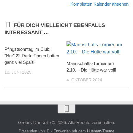
Kompletten Kalender ansehen
FÜR DICH VIELLEICHT EBENFALLS
INTERESSANT …
Pfingstsonntag im Club:
“Nur” 22 Darter*innen hatten
ganz viel Spaß!
Mannschafts-Turnier am
2.10. – Die Hütte war voll!
10. JUNI 2025
4. OKTOBER 2024
Grobi's Dartseite © 2026. Alle Rechte vorbehalten.
Präsentiert von
- Entworfen mit dem
Hueman-Theme