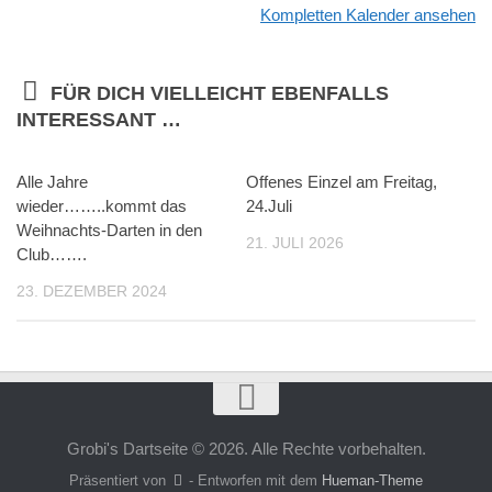
Kompletten Kalender ansehen
FÜR DICH VIELLEICHT EBENFALLS
INTERESSANT …
Alle Jahre
Offenes Einzel am Freitag,
wieder……..kommt das
24.Juli
Weihnachts-Darten in den
21. JULI 2026
Club…….
23. DEZEMBER 2024
Grobi's Dartseite © 2026. Alle Rechte vorbehalten.
Präsentiert von
- Entworfen mit dem
Hueman-Theme