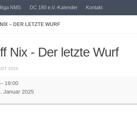
dliga NMS
DC 180 e.V.-Kalender
Kontakt
NIX – DER LETZTE WURF
ff Nix - Der letzte Wurf
UST 2024
–
19:00
1. Januar 2025