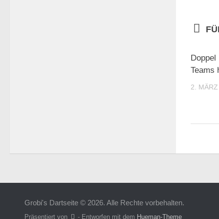
FÜ
Doppel 
Teams 
2. MÄRZ
Grobi's Dartseite © 2026. Alle Rechte vorbehalten.
Präsentiert von
- Entworfen mit dem
Hueman-Theme