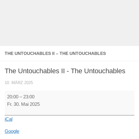
THE UNTOUCHABLES II – THE UNTOUCHABLES
The Untouchables II - The Untouchables
10. MÄRZ 2025
The
20:00
–
23:00
Untouchables
Fr. 30. Mai 2025
II
-
iCal
The
Untouchables
Google