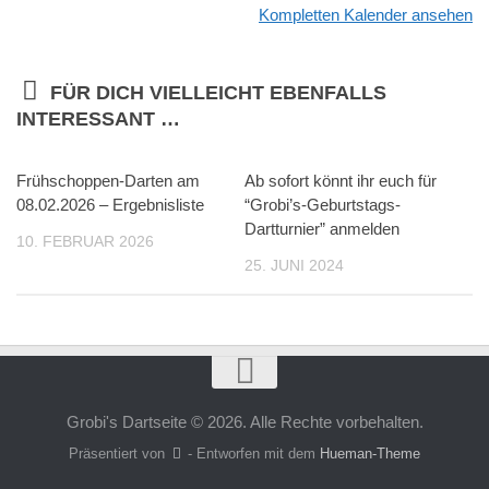
Kompletten Kalender ansehen
FÜR DICH VIELLEICHT EBENFALLS
INTERESSANT …
Frühschoppen-Darten am
Ab sofort könnt ihr euch für
08.02.2026 – Ergebnisliste
“Grobi’s-Geburtstags-
Dartturnier” anmelden
10. FEBRUAR 2026
25. JUNI 2024
Grobi's Dartseite © 2026. Alle Rechte vorbehalten.
Präsentiert von
- Entworfen mit dem
Hueman-Theme