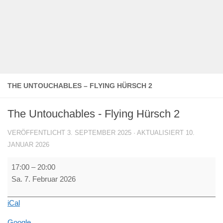
THE UNTOUCHABLES – FLYING HÜRSCH 2
The Untouchables - Flying Hürsch 2
VERÖFFENTLICHT
3. SEPTEMBER 2025
· AKTUALISIERT
10.
JANUAR 2026
The
17:00
–
20:00
Untouchables
Sa. 7. Februar 2026
-
Flying
iCal
Hürsch
2
Google