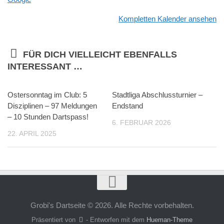
Kompletten Kalender ansehen
FÜR DICH VIELLEICHT EBENFALLS
INTERESSANT …
Ostersonntag im Club: 5
Stadtliga Abschlussturnier –
Disziplinen – 97 Meldungen
Endstand
– 10 Stunden Dartspass!
6. FEBRUAR 2026
22. APRIL 2025
Grobi's Dartseite © 2026. Alle Rechte vorbehalten.
Präsentiert von
- Entworfen mit dem
Hueman-Theme