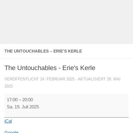
THE UNTOUCHABLES – ERIE’S KERLE
The Untouchables - Erie's Kerle
VERÖFFENTLICHT
24. FEBRUAR 2025
· AKTUALISIERT
28. MAI
2025
The
17:00
–
20:00
Untouchables
Sa. 19. Juli 2025
-
Erie's
iCal
Kerle
Google