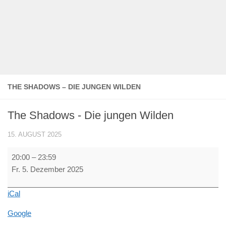
THE SHADOWS – DIE JUNGEN WILDEN
The Shadows - Die jungen Wilden
15. AUGUST 2025
The
20:00
–
23:59
Shadows
Fr. 5. Dezember 2025
-
Die
iCal
jungen
Wilden
Google