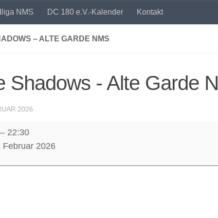
dliga NMS
DC 180 e.V.-Kalender
Kontakt
HADOWS – ALTE GARDE NMS
e Shadows - Alte Garde
RUAR 2026
–
22:30
ws
. Februar 2026