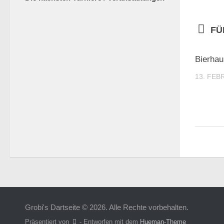
FÜ
Bierhau
13. FEB
Grobi's Dartseite © 2026. Alle Rechte vorbehalten.
Präsentiert von
- Entworfen mit dem
Hueman-Theme