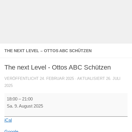
THE NEXT LEVEL – OTTOS ABC SCHÜTZEN
The next Level - Ottos ABC Schützen
VERÖFFENTLICHT
24. FEBRUAR 2025
· AKTUALISIERT
26. JULI
2025
The
18:00
–
21:00
next
Sa. 9. August 2025
Level
-
iCal
Ottos
ABC
Google