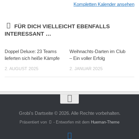
Kompletten Kalender ansehen
FÜR DICH VIELLEICHT EBENFALLS
INTERESSANT …
Doppel Deluxe: 23 Teams
Weihnachts-Darten im Club
lieferten sich heiße Kämpfe
– Ein voller Erfolg
2. AUGUST 2025
2. JANUAR 2025
Grobi's Dartseite © 2026. Alle Rechte vorbehalten.
Präsentiert von
- Entworfen mit dem
Hueman-Theme