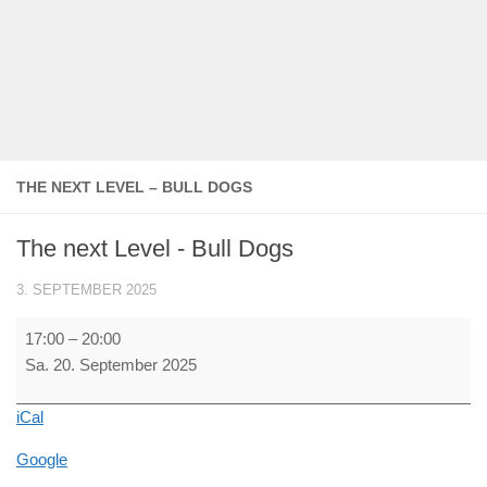
THE NEXT LEVEL – BULL DOGS
The next Level - Bull Dogs
3. SEPTEMBER 2025
The
17:00
–
20:00
next
Sa. 20. September 2025
Level
-
iCal
Bull
Dogs
Google