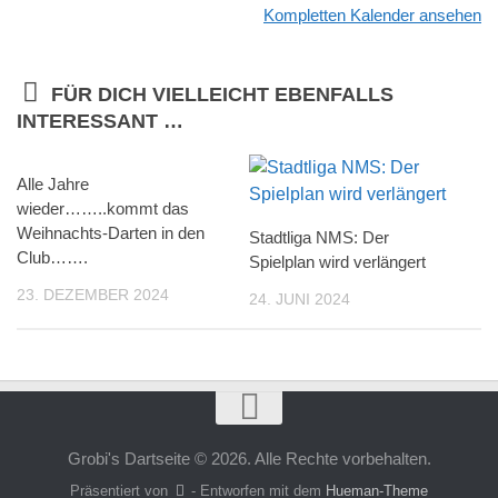
Kompletten Kalender ansehen
FÜR DICH VIELLEICHT EBENFALLS
INTERESSANT …
Alle Jahre
wieder……..kommt das
Weihnachts-Darten in den
Stadtliga NMS: Der
Club…….
Spielplan wird verlängert
23. DEZEMBER 2024
24. JUNI 2024
Grobi's Dartseite © 2026. Alle Rechte vorbehalten.
Präsentiert von
- Entworfen mit dem
Hueman-Theme