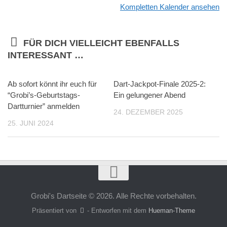
Kompletten Kalender ansehen
FÜR DICH VIELLEICHT EBENFALLS
INTERESSANT …
Ab sofort könnt ihr euch für
Dart-Jackpot-Finale 2025-2:
“Grobi’s-Geburtstags-
Ein gelungener Abend
Dartturnier” anmelden
24. DEZEMBER 2025
25. JUNI 2024
Grobi's Dartseite © 2026. Alle Rechte vorbehalten.
Präsentiert von
- Entworfen mit dem
Hueman-Theme