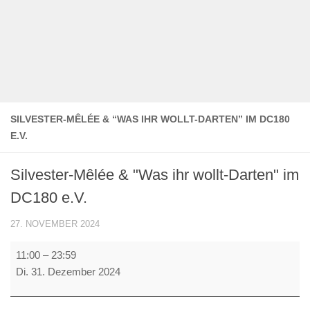
SILVESTER-MÊLÉE & “WAS IHR WOLLT-DARTEN” IM DC180
E.V.
Silvester-Mêlée & "Was ihr wollt-Darten" im
DC180 e.V.
27. NOVEMBER 2024
Silvester-
11:00
–
23:59
Mêlée
Di. 31. Dezember 2024
&
"Was