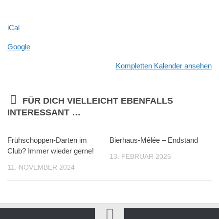
ihr
wollt-
Darten"
iCal
im
Google
DC180
e.V.
Kompletten Kalender ansehen
FÜR DICH VIELLEICHT EBENFALLS
INTERESSANT …
Frühschoppen-Darten im
Bierhaus-Mêlée – Endstand
Club? Immer wieder gerne!
13. FEBRUAR 2026
11. NOVEMBER 2024