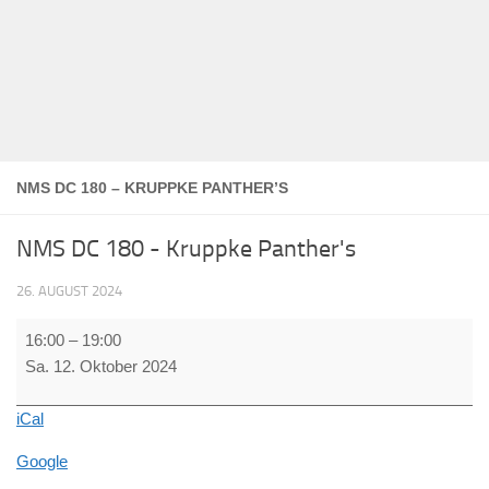
NMS DC 180 – KRUPPKE PANTHER’S
NMS DC 180 - Kruppke Panther's
26. AUGUST 2024
NMS
16:00
–
19:00
DC
Sa. 12. Oktober 2024
180
-
iCal
Kruppke
Panther's
Google