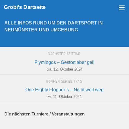
Grobi's Dartseite
Zum Inhalt springen
ALLE INFOS RUND UM DEN DARTSPORT IN
NEUMÜNSTER UND UMGEBUNG
NÄCHSTER BEITRAG
Flymingos – Gestört aber geil
Sa. 12. Oktober 2024
VORHERIGER BEITRAG
One Eighty Flopper’s – Nicht weit weg
Fr. 11. Oktober 2024
Die nächsten Turniere / Veranstaltungen