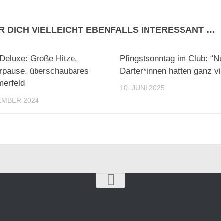
R DICH VIELLEICHT EBENFALLS INTERESSANT …
Deluxe: Große Hitze,
Pfingstsonntag im Club: “N
pause, überschaubares
Darter*innen hatten ganz v
merfeld
10. JUNI 2025
EMBER 2024