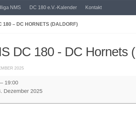
dliga NMS
DC 180 e.V.-Kalender
Kontakt
 180 – DC HORNETS (DALDORF)
S DC 180 - DC Hornets (
EMBER 2025
–
19:00
3. Dezember 2025
s
f)