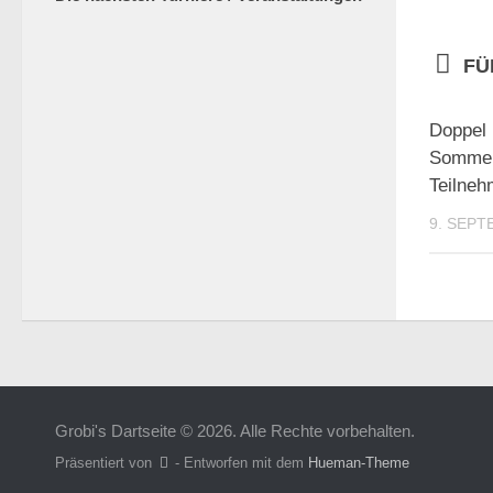
FÜ
Doppel 
Sommer
Teilneh
9. SEPT
Grobi's Dartseite © 2026. Alle Rechte vorbehalten.
Präsentiert von
- Entworfen mit dem
Hueman-Theme