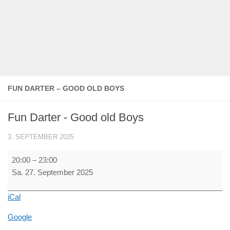
FUN DARTER – GOOD OLD BOYS
Fun Darter - Good old Boys
3. SEPTEMBER 2025
Fun
20:00
–
23:00
Darter
Sa. 27. September 2025
-
Good
iCal
old
Boys
Google