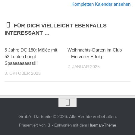
Kompletten Kalender ansehen
FÜR DICH VIELLEICHT EBENFALLS
INTERESSANT …
5 Jahre DC 180: Mêlée mit
Weihnachts-Darten im Club
52 Leuten bringt
– Ein voller Erfolg
Spaaaaaaaass!!!
2. JANUAR 2025
3. OKTOBER 2025
Grobi's Dartseite © 2026. Alle Rechte vorbehalten.
Präsentiert von
- Entworfen mit dem
Hueman-Theme