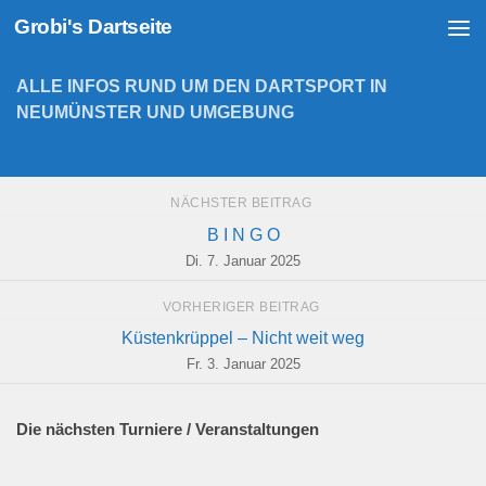
Grobi's Dartseite
Zum Inhalt springen
ALLE INFOS RUND UM DEN DARTSPORT IN
NEUMÜNSTER UND UMGEBUNG
NÄCHSTER BEITRAG
B I N G O
Di. 7. Januar 2025
VORHERIGER BEITRAG
Küstenkrüppel – Nicht weit weg
Fr. 3. Januar 2025
Die nächsten Turniere / Veranstaltungen