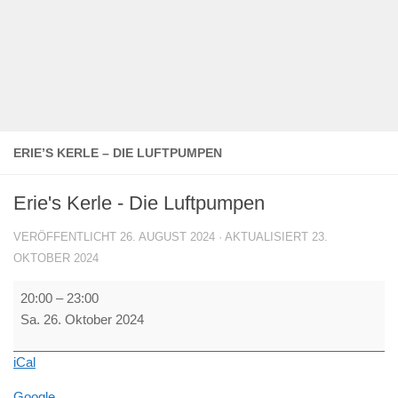
ERIE’S KERLE – DIE LUFTPUMPEN
Erie's Kerle - Die Luftpumpen
VERÖFFENTLICHT
26. AUGUST 2024
· AKTUALISIERT
23.
OKTOBER 2024
Erie's
20:00
–
23:00
Kerle
Sa. 26. Oktober 2024
-
Die
iCal
Luftpumpen
Google