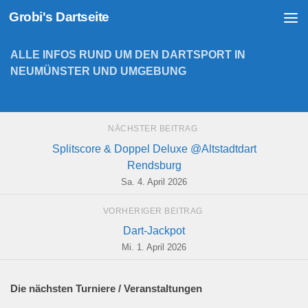
Grobi's Dartseite
Zum Inhalt springen
ALLE INFOS RUND UM DEN DARTSPORT IN
NEUMÜNSTER UND UMGEBUNG
NÄCHSTER BEITRAG
Splitscore & Doppel Deluxe @Altstadtdart
Rendsburg
Sa. 4. April 2026
VORHERIGER BEITRAG
Dart-Jackpot
Mi. 1. April 2026
Die nächsten Turniere / Veranstaltungen