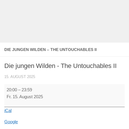
DIE JUNGEN WILDEN – THE UNTOUCHABLES II
Die jungen Wilden - The Untouchables II
15. AUGUST 2025
Die
20:00
–
23:59
jungen
Fr. 15. August 2025
Wilden
-
iCal
The
Untouchables
Google
II