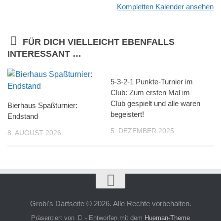
Kompletten Kalender ansehen
FÜR DICH VIELLEICHT EBENFALLS
INTERESSANT …
5-3-2-1 Punkte-Turnier im
Club: Zum ersten Mal im
Club gespielt und alle waren
Bierhaus Spaßturnier:
begeistert!
Endstand
5. DEZEMBER 2025
8. AUGUST 2026
Grobi's Dartseite © 2026. Alle Rechte vorbehalten.
Präsentiert von
- Entworfen mit dem
Hueman-Theme