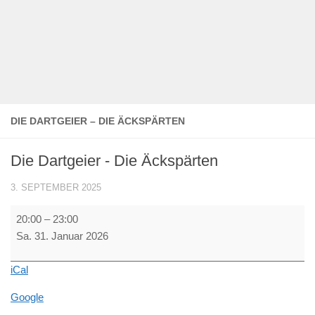
DIE DARTGEIER – DIE ÄCKSPÄRTEN
Die Dartgeier - Die Äckspärten
3. SEPTEMBER 2025
Die
20:00
–
23:00
Dartgeier
Sa. 31. Januar 2026
-
Die
iCal
Äckspärten
Google