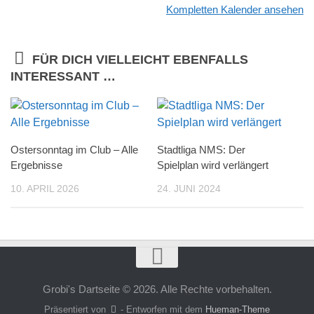
Kompletten Kalender ansehen
FÜR DICH VIELLEICHT EBENFALLS
INTERESSANT …
Ostersonntag im Club – Alle
Stadtliga NMS: Der
Ergebnisse
Spielplan wird verlängert
10. APRIL 2026
24. JUNI 2024
Grobi's Dartseite © 2026. Alle Rechte vorbehalten.
Präsentiert von
- Entworfen mit dem
Hueman-Theme