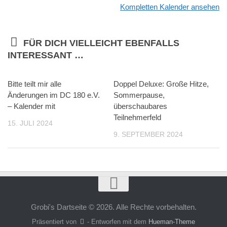
Kompletten Kalender ansehen
FÜR DICH VIELLEICHT EBENFALLS
INTERESSANT …
Bitte teilt mir alle
Doppel Deluxe: Große Hitze,
Änderungen im DC 180 e.V.
Sommerpause,
– Kalender mit
überschaubares
Teilnehmerfeld
15. JULI 2024
9. SEPTEMBER 2024
Grobi's Dartseite © 2026. Alle Rechte vorbehalten.
Präsentiert von
- Entworfen mit dem
Hueman-Theme