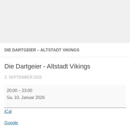
DIE DARTGEIER – ALTSTADT VIKINGS
Die Dartgeier - Altstadt Vikings
3. SEPTEMBER 2025
Die
20:00
–
23:00
Dartgeier
Sa. 10. Januar 2026
-
Altstadt
iCal
Vikings
Google