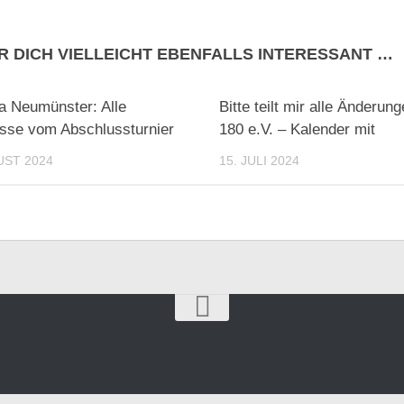
R DICH VIELLEICHT EBENFALLS INTERESSANT …
ga Neumünster: Alle
Bitte teilt mir alle Änderu
sse vom Abschlussturnier
180 e.V. – Kalender mit
UST 2024
15. JULI 2024