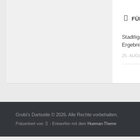
FÜ
Stadtli
Ergebni
25. AUG
Grobi's Dartseite © 2026. Alle Rechte vorbehalten.
Präsentiert von
- Entworfen mit dem
Hueman-Theme