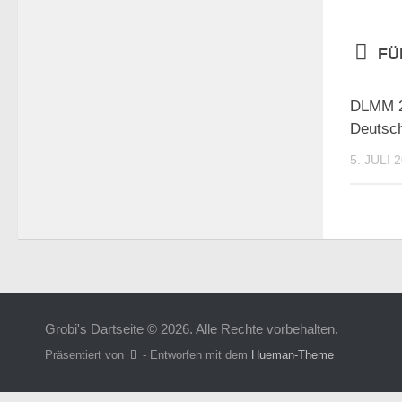
FÜ
DLMM 2
Deutsch
5. JULI 
Grobi's Dartseite © 2026. Alle Rechte vorbehalten.
Präsentiert von
- Entworfen mit dem
Hueman-Theme