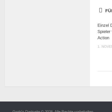
FÜ
Einzel 
Spieler
Action
1. NOVE
Grobi's Dartseite © 2026. Alle Rechte vorbehalten.