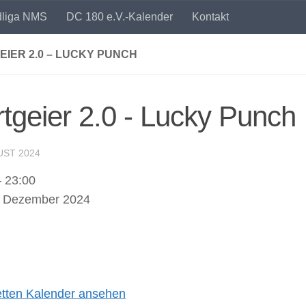
dliga NMS
DC 180 e.V.-Kalender
Kontakt
IER 2.0 – LUCKY PUNCH
tgeier 2.0 - Lucky Punch
UST 2024
er
–
23:00
. Dezember 2024
tten Kalender ansehen