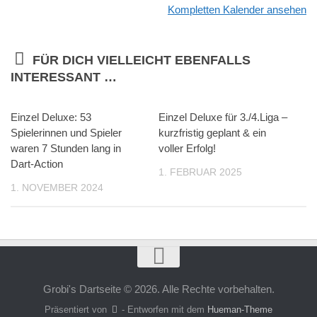
Kompletten Kalender ansehen
FÜR DICH VIELLEICHT EBENFALLS
INTERESSANT …
Einzel Deluxe: 53
Einzel Deluxe für 3./4.Liga –
Spielerinnen und Spieler
kurzfristig geplant & ein
waren 7 Stunden lang in
voller Erfolg!
Dart-Action
1. FEBRUAR 2025
1. NOVEMBER 2024
Grobi's Dartseite © 2026. Alle Rechte vorbehalten.
Präsentiert von
- Entworfen mit dem
Hueman-Theme