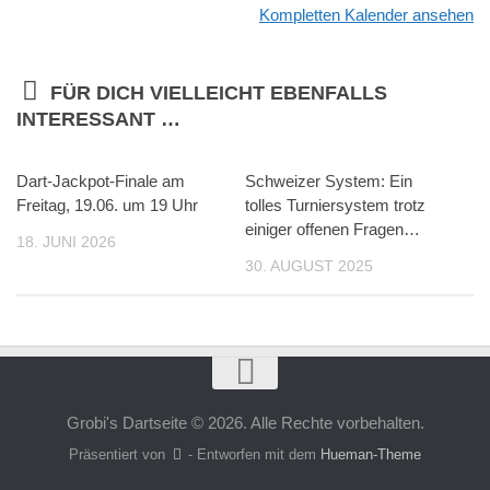
Kompletten Kalender ansehen
FÜR DICH VIELLEICHT EBENFALLS
INTERESSANT …
Dart-Jackpot-Finale am
Schweizer System: Ein
Freitag, 19.06. um 19 Uhr
tolles Turniersystem trotz
einiger offenen Fragen…
18. JUNI 2026
30. AUGUST 2025
Grobi's Dartseite © 2026. Alle Rechte vorbehalten.
Präsentiert von
- Entworfen mit dem
Hueman-Theme