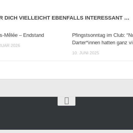
R DICH VIELLEICHT EBENFALLS INTERESSANT …
s-Mêlée – Endstand
Pfingstsonntag im Club: “N
Darter*innen hatten ganz v
RUAR 2026
10. JUNI 2025