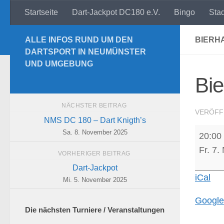
Startseite
Dart-Jackpot DC180 e.V.
Bingo
Sta
Zum Inhalt springen
ALLE INFOS RUND UM DEN
BIERH
DARTSPORT IN NEUMÜNSTER
UND UMGEBUNG
Bie
NÄCHSTER BEITRAG
VERÖFF
NMS DC 180 – Dart Knigth’s
Bierha
Sa. 8. November 2025
20:00
-
Fr. 7
VORHERIGER BEITRAG
The
Dart-Jackpot
Untouc
iCal
Mi. 5. November 2025
II
Google
Die nächsten Turniere / Veranstaltungen