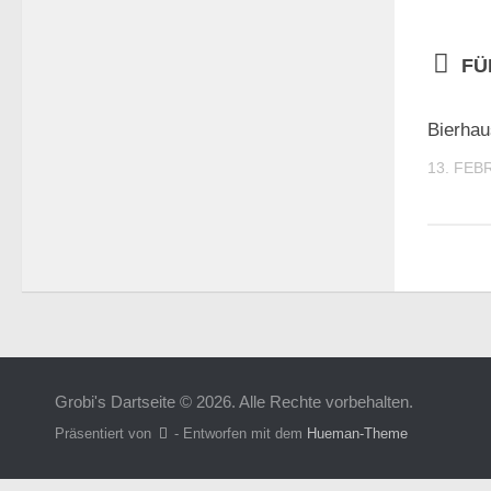
FÜ
Bierhau
13. FEB
Grobi's Dartseite © 2026. Alle Rechte vorbehalten.
Präsentiert von
- Entworfen mit dem
Hueman-Theme