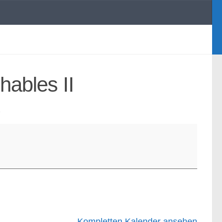
ables II
5
Kompletten Kalender ansehen