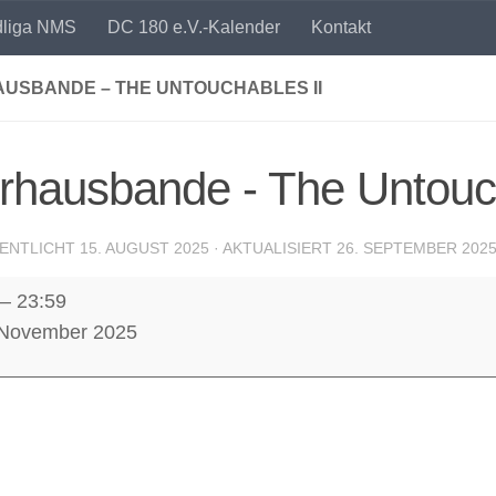
dliga NMS
DC 180 e.V.-Kalender
Kontakt
AUSBANDE – THE UNTOUCHABLES II
rhausbande - The Untouch
ENTLICHT
15. AUGUST 2025
· AKTUALISIERT
26. SEPTEMBER 202
usbande
–
23:59
. November 2025
hables