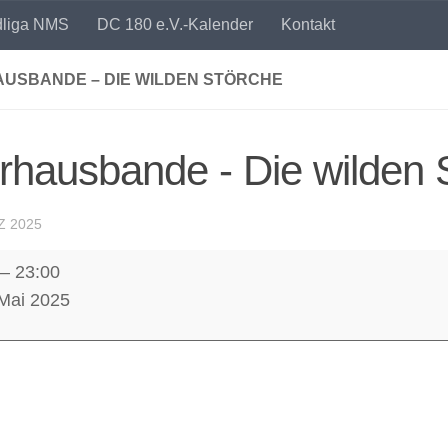
dliga NMS
DC 180 e.V.-Kalender
Kontakt
AUSBANDE – DIE WILDEN STÖRCHE
rhausbande - Die wilden 
Z 2025
usbande
–
23:00
 Mai 2025
e