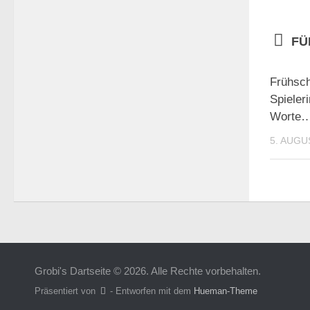
FÜ
Frühsch
Spieler
Worte
5. AUGU
Grobi's Dartseite © 2026. Alle Rechte vorbehalten.
Präsentiert von
- Entworfen mit dem
Hueman-Theme