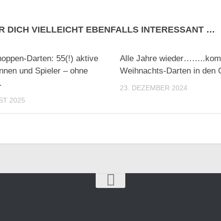
R DICH VIELLEICHT EBENFALLS INTERESSANT …
oppen-Darten: 55(!) aktive
Alle Jahre wieder……..kom
innen und Spieler – ohne
Weihnachts-Darten in den
…
23. DEZEMBER 2024
ST 2025