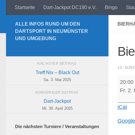
Startseite
Dart-Jackpot DC180 e.V.
Bingo
Sta
Zum Inhalt springen
ALLE INFOS RUND UM DEN
BIERH
DARTSPORT IN NEUMÜNSTER
UND UMGEBUNG
Bie
NÄCHSTER BEITRAG
10. MÄR
Treff Nix – Black Out
Bierha
Sa. 3. Mai 2025
20:00
-
Fr. 2.
VORHERIGER BEITRAG
Die
Dart-Jackpot
wilden
iCal
Mi. 30. April 2025
Störch
Google
Die nächsten Turniere / Veranstaltungen