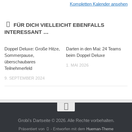
Kompletten Kalender ansehen
FÜR DICH VIELLEICHT EBENFALLS
INTERESSANT …
Doppel Deluxe: Große Hitze,
Darten in den Mai: 24 Teams
Sommerpause,
beim Doppel Deluxe
überschaubares
1. MAI 2026
Teilnehmerfeld
9. SEPTEMBER 2024
Grobi's Dartseite © 2026. Alle Rechte vorbehalten.
Präsentiert von
- Entworfen mit dem
Hueman-Theme