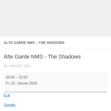
ALTE GARDE NMS – THE SHADOWS
Alte Garde NMS - The Shadows
15. AUGUST 2025
Alte
20:00
–
23:59
Garde
Fr. 23. Januar 2026
NMS
-
iCal
The
Shadows
Google