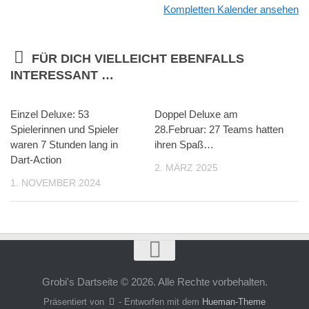
Kompletten Kalender ansehen
FÜR DICH VIELLEICHT EBENFALLS
INTERESSANT …
Einzel Deluxe: 53
Doppel Deluxe am
Spielerinnen und Spieler
28.Februar: 27 Teams hatten
waren 7 Stunden lang in
ihren Spaß…
Dart-Action
2. MÄRZ 2025
1. NOVEMBER 2024
Grobi's Dartseite © 2026. Alle Rechte vorbehalten.
Präsentiert von
- Entworfen mit dem
Hueman-Theme