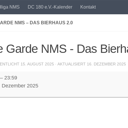
dliga NMS
DC 180 e.V.-Kalender
Kontakt
ARDE NMS – DAS BIERHAUS 2.0
e Garde NMS - Das Bierh
ENTLICHT
15. AUGUST 2025
· AKTUALISIERT
16. DEZEMBER 2025
–
23:59
9. Dezember 2025
us