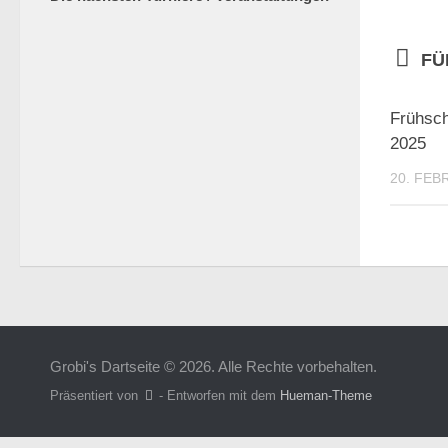
FÜ
Frühsc
2025
20. FEB
Grobi's Dartseite © 2026. Alle Rechte vorbehalten.
Präsentiert von
- Entworfen mit dem
Hueman-Theme