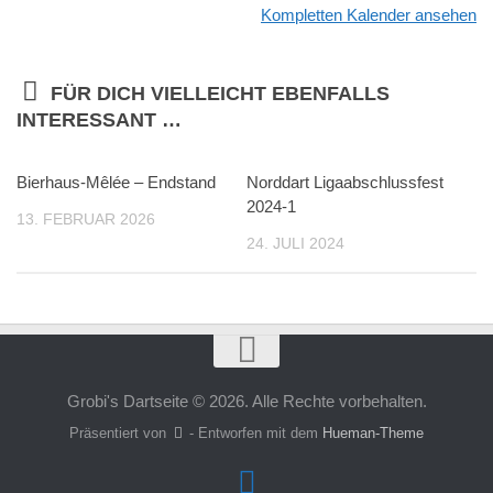
Kompletten Kalender ansehen
FÜR DICH VIELLEICHT EBENFALLS
INTERESSANT …
Bierhaus-Mêlée – Endstand
Norddart Ligaabschlussfest
2024-1
13. FEBRUAR 2026
24. JULI 2024
Grobi's Dartseite © 2026. Alle Rechte vorbehalten.
Präsentiert von
- Entworfen mit dem
Hueman-Theme