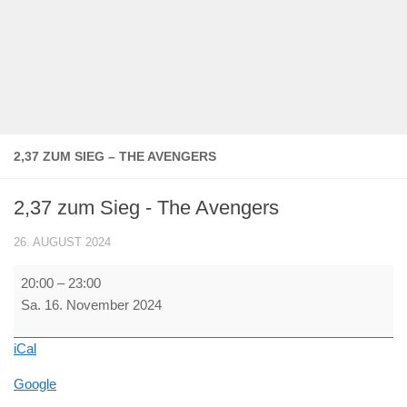
2,37 ZUM SIEG – THE AVENGERS
2,37 zum Sieg - The Avengers
26. AUGUST 2024
2,37
20:00
–
23:00
zum
Sa. 16. November 2024
Sieg
-
iCal
The
Avengers
Google