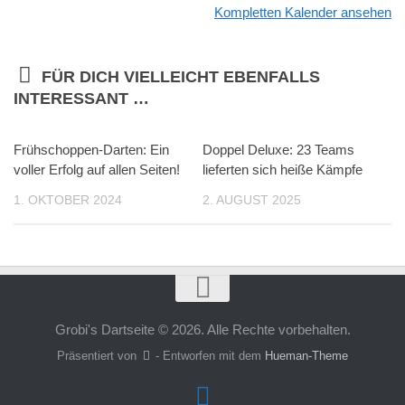
Kompletten Kalender ansehen
NDO
FÜR DICH VIELLEICHT EBENFALLS
INTERESSANT …
Frühschoppen-Darten: Ein
Doppel Deluxe: 23 Teams
voller Erfolg auf allen Seiten!
lieferten sich heiße Kämpfe
1. OKTOBER 2024
2. AUGUST 2025
Grobi's Dartseite © 2026. Alle Rechte vorbehalten.
Präsentiert von
- Entworfen mit dem
Hueman-Theme