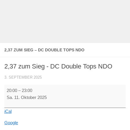
2,37 ZUM SIEG – DC DOUBLE TOPS NDO
2,37 zum Sieg - DC Double Tops NDO
3. SEPTEMBER 2025
2,37
20:00
–
23:00
zum
Sa. 11. Oktober 2025
Sieg
-
iCal
DC
Double
Google
Tops