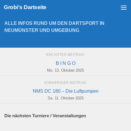
Grobi's Dartseite
Zum Inhalt springen
ALLE INFOS RUND UM DEN DARTSPORT IN
NEUMÜNSTER UND UMGEBUNG
NÄCHSTER BEITRAG
B I N G O
Mo. 13. Oktober 2025
VORHERIGER BEITRAG
NMS DC 180 – Die Luftpumpen
Sa. 11. Oktober 2025
Die nächsten Turniere / Veranstaltungen