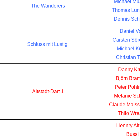
Michael Mus
The Wanderers
Thomas Lun
Dennis Sch
Daniel V
Carsten Sö
Schluss mit Lustig
Michael K
Christian 
Danny Kr
Björn Bra
Peter Poh
Altstadt-Dart 1
Melanie Sc
Claude Mais
Thilo Wre
Hennry Alt
Bussi