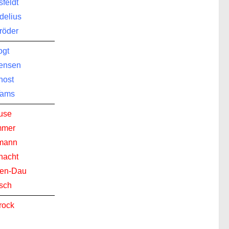
feldt
delius
röder
ogt
rensen
nost
Tams
use
mmer
lmann
hacht
sen-Dau
sch
rock