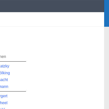
nnen
atzky
ölking
acht
rmann
gert
heel