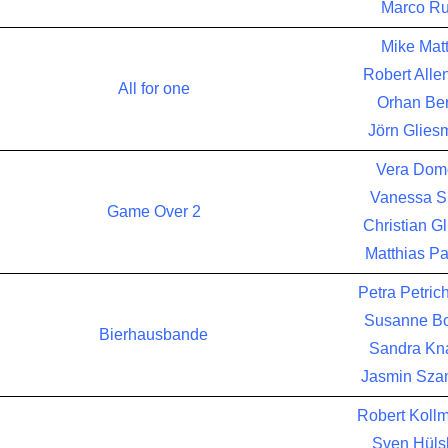
Marco R
Mike Mat
Robert Alle
All for one
Orhan Ber
Jörn Glies
Vera Dom
Vanessa S
Game Over 2
Christian G
Matthias P
Petra Petric
Susanne Bo
Bierhausbande
Sandra Kn
Jasmin Szam
Robert Koll
Sven Hüls