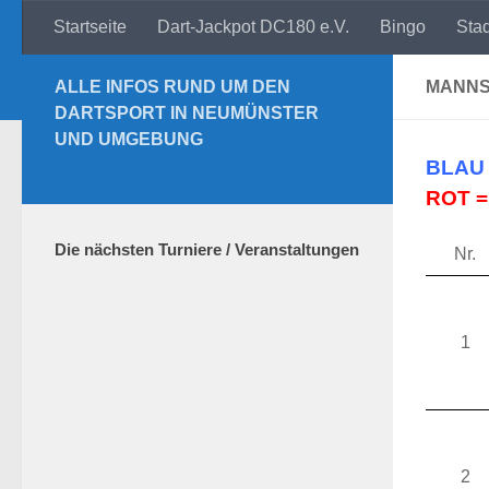
Startseite
Dart-Jackpot DC180 e.V.
Bingo
Sta
Zum Inhalt springen
ALLE INFOS RUND UM DEN
MANNS
DARTSPORT IN NEUMÜNSTER
UND UMGEBUNG
BLAU 
ROT = 
Die nächsten Turniere / Veranstaltungen
Nr.
1
2