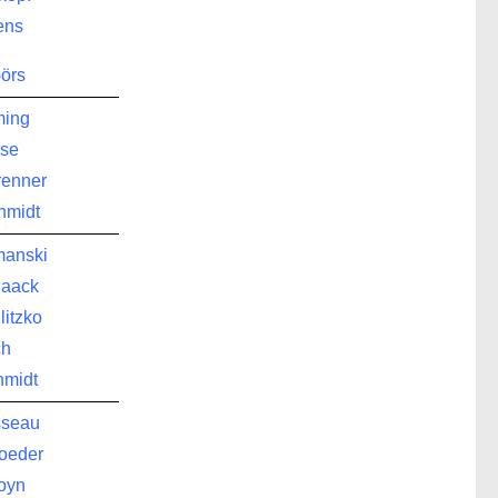
gens
örs
ming
se
renner
hmidt
manski
naack
litzko
ch
hmidt
sseau
oeder
oyn