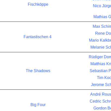
Fischköppe
Nico Jür
Mathias G
Max Schi
Rene Do
Fantastischen 4
Mario Kalkb
Melanie Sc
Rüdiger Do
Matthias K
The Shadows
Sebastian P
Tim Ko
Jerome Sc
André Rou
Cedric Schr
Big Four
Gordon B