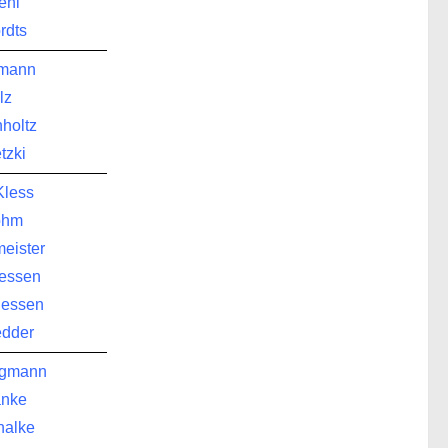
ehl
rdts
rmann
lz
holtz
tzki
Kless
ohm
eister
iessen
iessen
edder
rgmann
anke
halke