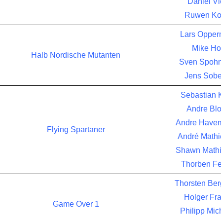
Daniel Vi
Ruwen Ko
Lars Oppe
Mike Ho
Halb Nordische Mutanten
Sven Spohn
Jens Sobe
Sebastian 
Andre Bl
Andre Havem
Flying Spartaner
André Math
Shawn Math
Thorben F
Thorsten Be
Holger Fr
Game Over 1
Philipp Mic