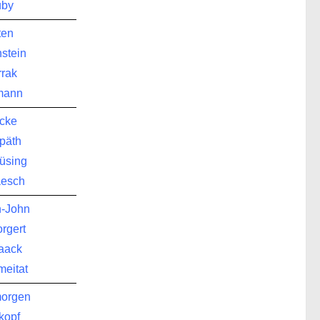
uby
ten
nstein
rak
mann
cke
päth
lüsing
aesch
h-John
rgert
aack
eitat
morgen
kopf