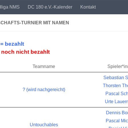
dliga NMS
DC 180 e.V.-Kalender
Kontakt
CHAFTS-TURNIER MIT NAMEN
= bezahlt
noch nicht bezahlt
Teamname
Spieler*i
Sebastian S
Thorsten Th
? (wird nachgereicht)
Pascal Sch
Urte Laue
Dennis Bor
Pascal Mic
Untouchables