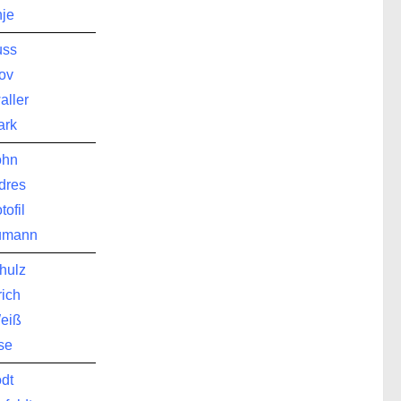
je
uss
rov
aller
ark
ohn
dres
tofil
humann
hulz
rich
eiß
se
dt