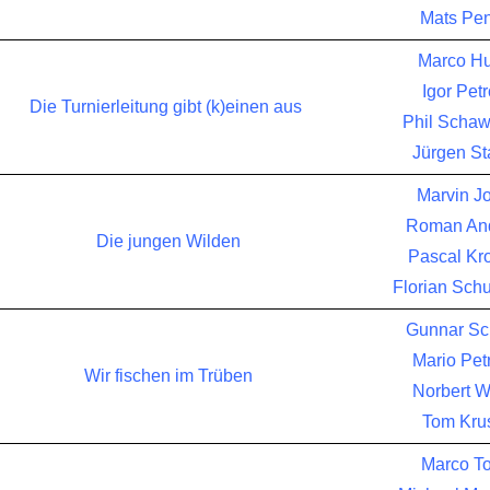
Mats Pen
Marco H
Igor Pet
Die Turnierleitung gibt (k)einen aus
Phil Schaw
Jürgen St
Marvin J
Roman An
Die jungen Wilden
Pascal Kro
Florian Sc
Gunnar Sc
Mario Pet
Wir fischen im Trüben
Norbert W
Tom Kru
Marco To